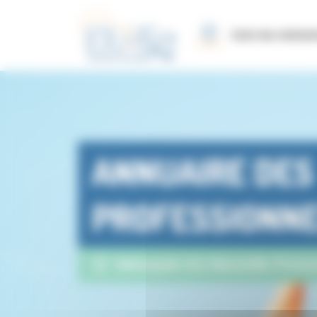
Panneau de gestion des cookies
Carte des réalisat
ANNUAIRE DES
PROFESSIONN
Métropole Aix-Marseille-Prove