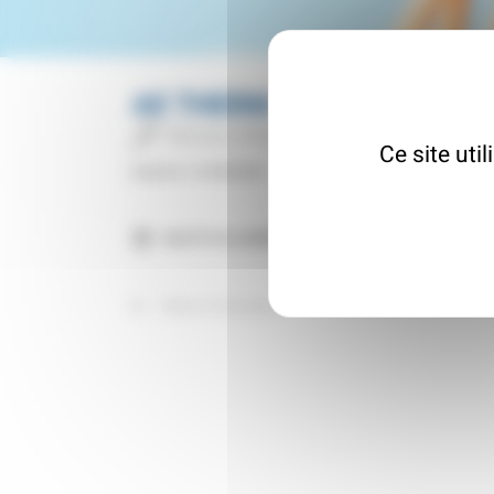
AE THERM
Bureau d'études
Ce site uti
Inscrit le : 31/08/2023
06270 VILLENEUVE-LOUBET
Retour à l'annuaire