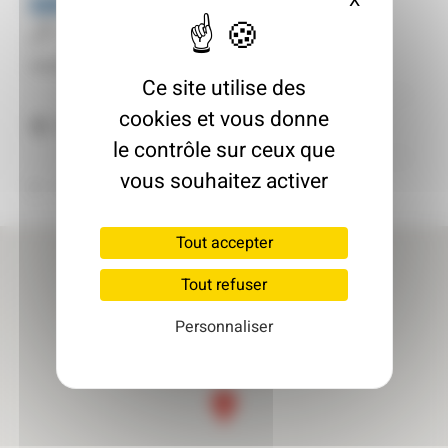
MK FAÇADE
X
Masquer le
Entreprise de travaux
Inscrit le : 01/03/2023
Ce site utilise des
cookies et vous donne
83130 La Garde
le contrôle sur ceux que
vous souhaitez activer
Retour à l'annuaire
Tout accepter
Tout refuser
Personnaliser