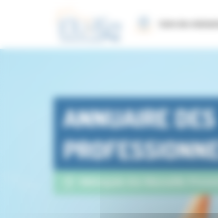
Panneau de gestion des cookies
Carte des réalisat
ANNUAIRE DES
PROFESSIONN
Métropole Aix-Marseille-Prove