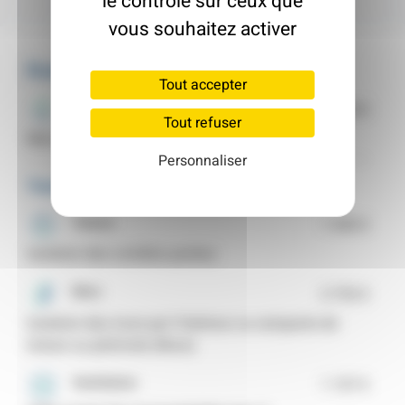
le contrôle sur ceux que
vous souhaitez activer
Études & accompagnement
Tout accepter
Assistance à maîtrise d'ouvrage
2 300 €
Tout refuser
Mon Accompagnateur Rénov'
Personnaliser
Travaux
Toiture
1 345 €
Isolation des combles perdus
Murs
3 793 €
Isolation des murs par l'intérieur ou rampants de
toiture ou plafonds (Murs)
Ventilation
1 157 €