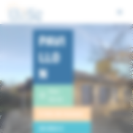
Panneau de gestion des cookies
PAVI
LLO
N
Bouc-
Bel-Air
6 lots de travaux
20 854 €