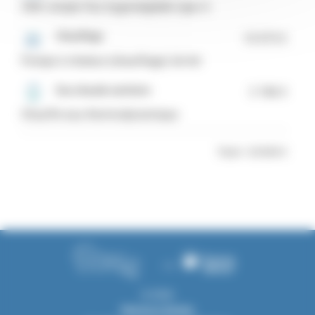
VMC simple flux hygroréglable type A
Chauffage
10 073 €
Pompe à chaleur (chauffage) Air-Air
Eau chaude sanitaire
2 186 €
Chauffe-eau thermodynamique
Total = 20 854 €
© 2026
Mentions légales