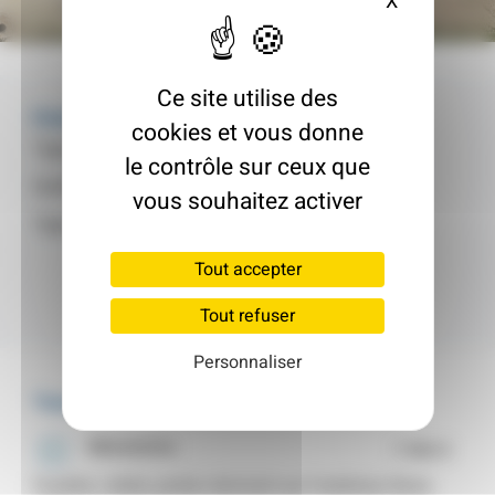
X
Masquer le
7 900 €
Ce site utilise des
Fiche d'identité
cookies et vous donne
Type de logement :
Pavillon
le contrôle sur ceux que
Surface :
140 m²
vous souhaitez activer
Type :
Maison Individuelle
Tout accepter
Tout refuser
Personnaliser
Travaux
Menuiseries
7 900 €
Fenêtre, volets, portes donnant sur l'extérieur (hors