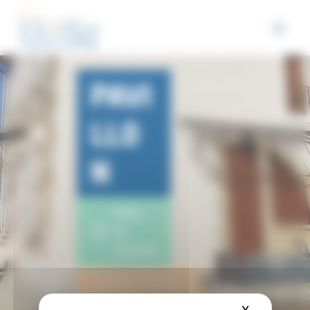
Panneau de gestion des cookies
PAVI
LLO
N
Salon-
de-
Provence
1 lot de travaux