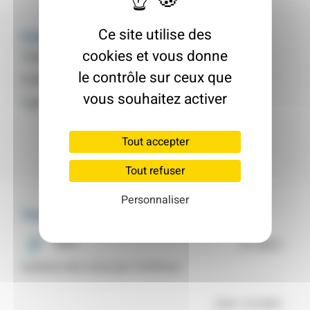
Ce site utilise des
Fiche d'identité
cookies et vous donne
Type de logement :
Pavillon
le contrôle sur ceux que
Surface :
78 m²
vous souhaitez activer
Type :
Maison Individuelle
Tout accepter
Tout refuser
Personnaliser
Travaux
Murs
22 368 €
Isolation des murs par l’extérieur
Total = 22 368 €