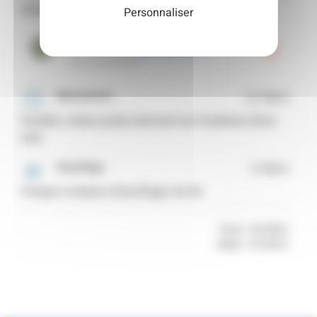
Isolation des murs par l’extérieur
Personnaliser
Isol'Avenir
5-19 projets réalisés
La Bouilladisse
Menuiseries
13 700 €
Fenêtre, volets, portes donnant sur l'extérieur (hors
toit)
Chauffage
5 700 €
Pompe à chaleur (chauffage) Air-Air
Total = 40 998 €
Aides = 20 000 €