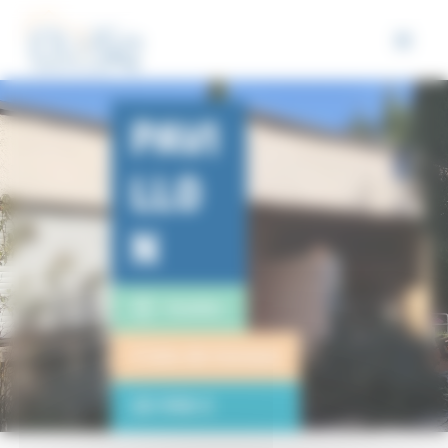
Panneau de gestion des cookies
PAVI
LLO
N
Venelles
4 lots de travaux
20 998 €