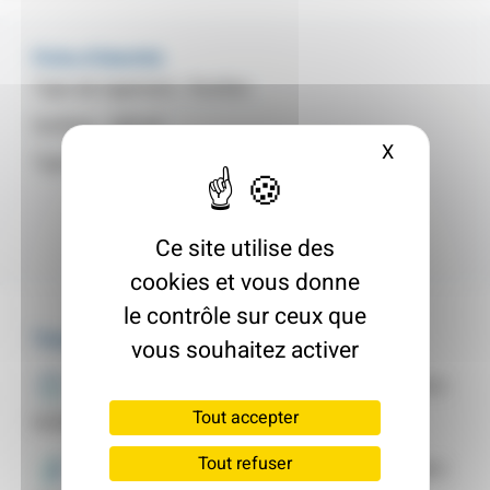
Fiche d'identité
Type de logement :
Pavillon
Surface :
100 m²
X
Masquer le
Type :
Maison Individuelle
Ce site utilise des
cookies et vous donne
le contrôle sur ceux que
Travaux
vous souhaitez activer
Toiture
3 700 €
Tout accepter
Isolation des toitures terrasses
Tout refuser
Murs
17 898 €