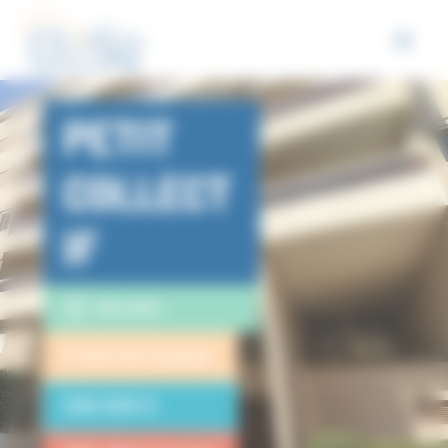
Panneau de gestion des cookies
PETIT
COLLECT
IF
Marseille
4 lots de travaux
220 029 €