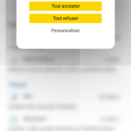
Tout accepter
Tout refuser
Études & accompagnement
Personnaliser
Etudes/audits
7 000 €
Audit énergétique
Maîtrise d'œuvre
7 910 €
Maîtrise d’œuvre générale, totale ou partielle (MOe)
Travaux
Murs
167 838 €
Isolation des murs par l’extérieur
Menuiseries
37 281 €
Fenêtre, volets, portes donnant sur l'extérieur (hors