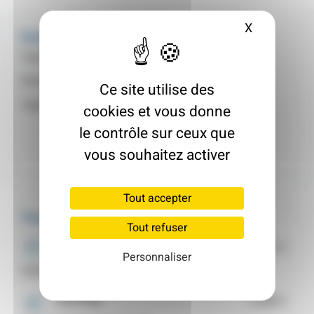
X
Masquer le
Fiche d'identité
Type de logement :
Maison de ville / village
Surface :
85 m²
Ce site utilise des
Type :
Maison Individuelle
cookies et vous donne
le contrôle sur ceux que
vous souhaitez activer
Tout accepter
Travaux
Tout refuser
Toiture
26 987 €
Personnaliser
Isolation des toitures par l’extérieur
Chauffage
3 680 €