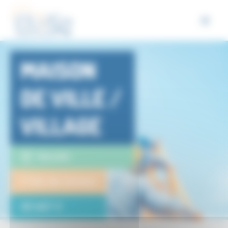
Panneau de gestion des cookies
MAISON
DE VILLE /
VILLAGE
Marseille
2 lots de travaux
30 667 €