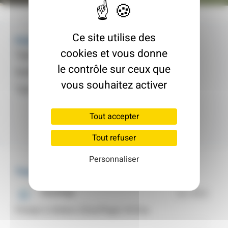
Ce site utilise des
Fiche d'identité
cookies et vous donne
Type de logement :
Pavillon
le contrôle sur ceux que
Surface :
135 m²
vous souhaitez activer
Type :
Maison Individuelle
Tout accepter
Tout refuser
Personnaliser
Travaux
Chauffage
15 170 €
Pompe à chaleur (chauffage) Air-Eau