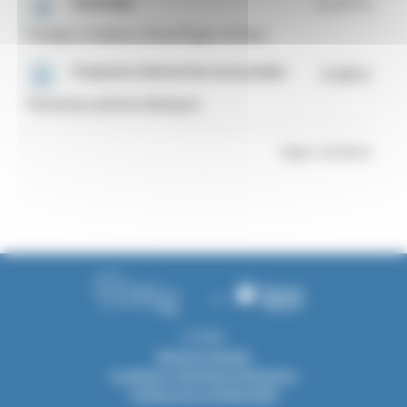
Chauffage
12 577 €
Pompe à chaleur (chauffage) Air-Eau
Production d'électricité renouvelable
8 080 €
Panneaux photovoltaïques
Total = 37 819 €
© 2026
Mentions légales
Conditions Générales d'Utilisation
Politique de confidentialité