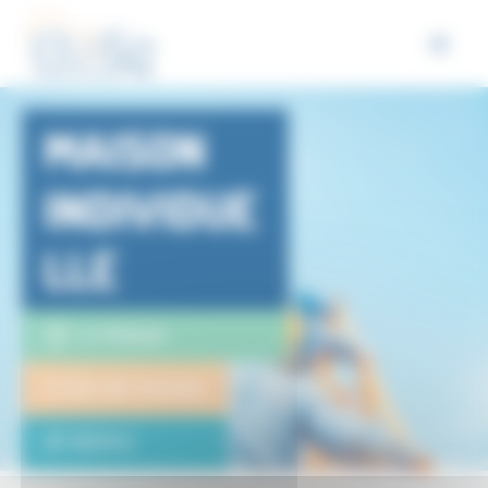
Panneau de gestion des cookies
MAISON
INDIVIDUE
LLE
Le Tholonet
3 lots de travaux
37 819 €