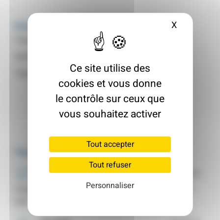
X
Masquer le
Fiche d'identité
Type de logement :
Non indiqué
Surface :
Non indiqué
Ce site utilise des
Type :
Maison Individuelle
cookies et vous donne
le contrôle sur ceux que
vous souhaitez activer
Tout accepter
Travaux
Tout refuser
Menuiseries
17 162 €
Personnaliser
Fenêtre, volets, portes donnant sur l'extérieur (hors
toit)