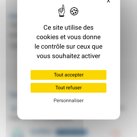
X
Masquer le
Fiche d'identité
Type de logement :
Pavillon
Ce site utilise des
Surface :
130 m²
cookies et vous donne
Type :
Maison Individuelle
le contrôle sur ceux que
vous souhaitez activer
Tout accepter
Tout refuser
Travaux
Personnaliser
Chauffage
4 985 €
Poêle ou insert bois granulés
Archiflam
5-19 projets réalisés