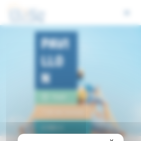
Panneau de gestion des cookies
PAVI
LLO
N
Peypin
1 lot de travaux
4 985 €