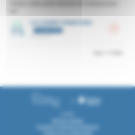
Fenêtre, volets, portes donnant sur l'extérieur (hors
toit)
LAI LAURENT FERMETURES
0-4 projets réalisés
Gémenos
Total = 17 998 €
© 2026
Mentions légales
Conditions Générales d'Utilisation
Politique de confidentialité