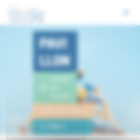
Panneau de gestion des cookies
PAVI
LLON
La Penne-
sur-
Huveaune
2 lots de travaux
17 998 €