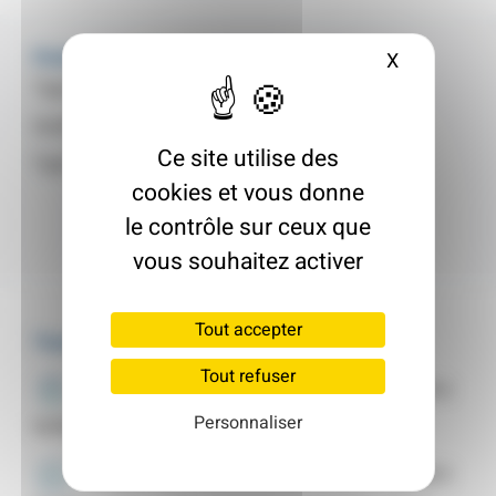
Fiche d'identité
X
Masquer le
Type de logement :
Pavillon
Surface :
99 m²
Ce site utilise des
Type :
Maison Individuelle
cookies et vous donne
le contrôle sur ceux que
vous souhaitez activer
Tout accepter
Travaux
Tout refuser
Toiture
2 300 €
Personnaliser
Isolation des combles perdus
Menuiseries
15 698 €