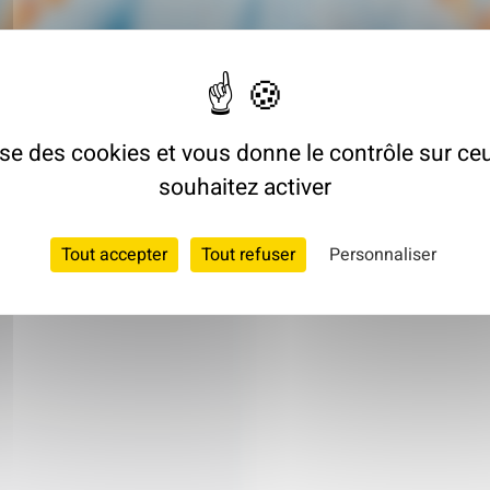
Travaux
lise des cookies et vous donne le contrôle sur c
Toiture
souhaitez activer
Isolation des co
Ventilat
Tout accepter
Tout refuser
Personnaliser
VMC simple flux 