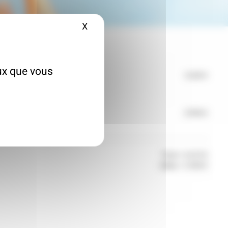
X
Masquer le bandeau des cookies
eux que vous
2 620 €
mbles perdus
ion
3 995 €
hygroréglable type B
Total = 6 615 €
Aides = 2 054 €