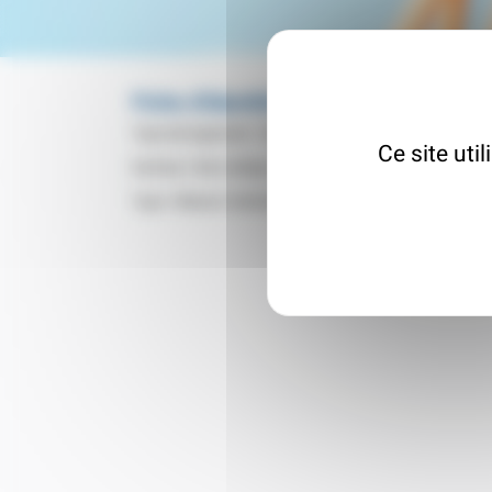
Fiche d'identité
Type de logement :
Non indiqué
Ce site uti
Surface :
Non indiqué
Type :
Maison Individuelle