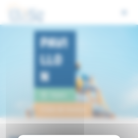
Panneau de gestion des cookies
PAVI
LLO
N
Rognac
3 lots de travaux