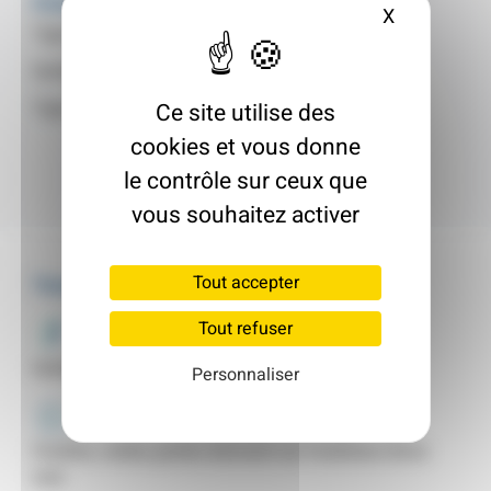
Fiche d'identité
X
Masquer le
Type de logement :
Pavillon
Surface :
Non indiqué
Type :
Maison Individuelle
Ce site utilise des
cookies et vous donne
le contrôle sur ceux que
vous souhaitez activer
Tout accepter
Travaux
Tout refuser
Murs
Isolation des murs par l’extérieur
Personnaliser
Menuiseries
Fenêtre, volets, portes donnant sur l'extérieur (hors
toit)